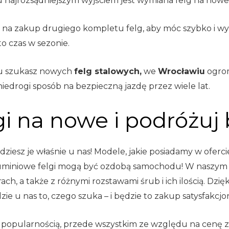
 najrozsądniejszym wyjściem jest wymiana felg na nowe
 na zakup drugiego kompletu felg, aby móc szybko i wygo
o czas w sezonie.
elu szukasz nowych
felg stalowych,
we
Wrocławiu
ogrom
i niedrogi sposób na bezpieczną jazdę przez wiele lat.
i na nowe i podróżuj
dziesz je właśnie u nas! Modele, jakie posiadamy w ofercie,
luminiowe felgi mogą być ozdobą samochodu! W naszym skl
ch, a także z różnymi rozstawami śrub i ich ilością. Dzię
zie u nas to, czego szuka – i będzie to zakup satysfakcjo
ą popularnością, przede wszystkim ze względu na cenę zn