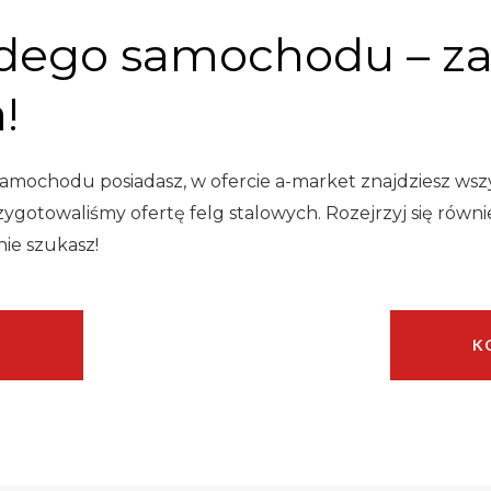
żdego samochodu – za
!
 samochodu posiadasz, w ofercie a-market znajdziesz wsz
ygotowaliśmy ofertę felg stalowych. Rozejrzyj się równi
ie szukasz!
P
K