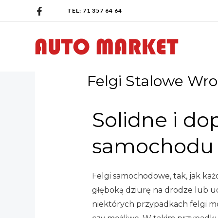
TEL: 71 357 64 64
Felgi Stalowe Wr
Solidne i d
samochodu –
Felgi samochodowe, tak, jak ka
głęboką dziurę na drodze lub ud
niektórych przypadkach felgi mo