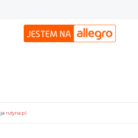
cja
rutyna.pl
.