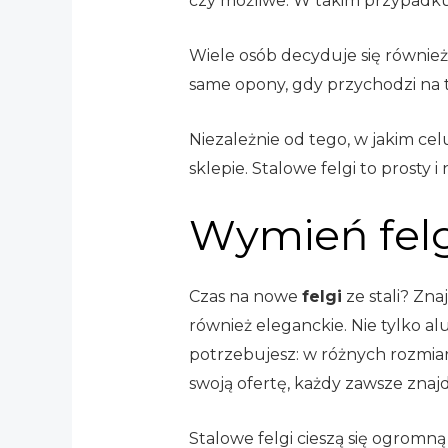
czy możliwe. W takim przypadku
Wiele osób decyduje się również
same opony, gdy przychodzi na t
Niezależnie od tego, w jakim c
sklepie. Stalowe felgi to prosty 
Wymień felg
Czas na nowe
felgi
ze stali? Znaj
również eleganckie. Nie tylko a
potrzebujesz: w różnych rozmiara
swoją ofertę, każdy zawsze znajd
Stalowe felgi cieszą się ogromn