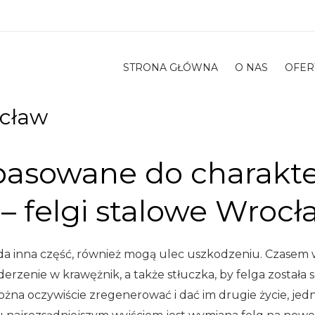
STRONA GŁÓWNA
O NAS
OFER
ocław
opasowane do charakt
 felgi stalowe Wrocł
żda inna część, również mogą ulec uszkodzeniu. Czasem
erzenie w krawężnik, a także stłuczka, by felga została 
żna oczywiście zregenerować i dać im drugie życie, jedn