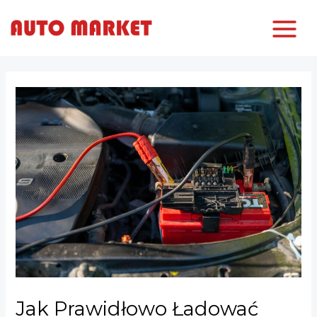
Skip
to
MAIN
content
MEN
Jak Prawidłowo Ładować